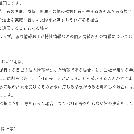
通知します。
は第三者の生命，身体，財産その他の権利利益を害するおそれがある場合
務の適正な実施に著しい支障を及ぼすおそれがある場合
令に違反することとなる場合
かわらず，履歴情報および特性情報などの個人情報以外の情報については
正および削除）
社の保有する自己の個人情報が誤った情報である場合には，当社が定める
または削除（以下，「訂正等」といいます。）を請求することができま
ーから前項の請求を受けてその請求に応じる必要があると判断した場合に
します。
規定に基づき訂正等を行った場合，または訂正等を行わない旨の決定をし
用停止等）